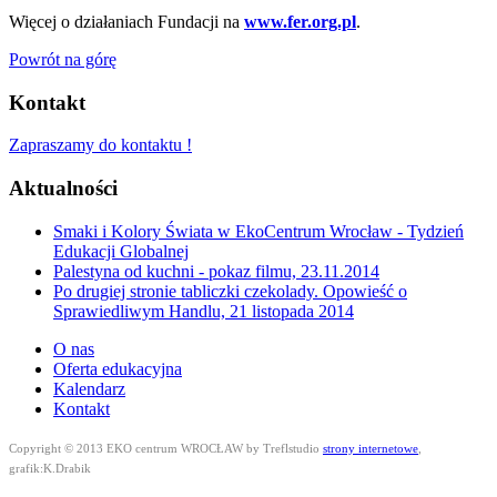
Więcej o działaniach Fundacji na
www.fer.org.pl
.
Powrót na górę
Kontakt
Zapraszamy do kontaktu !
Aktualności
Smaki i Kolory Świata w EkoCentrum Wrocław - Tydzień
Edukacji Globalnej
Palestyna od kuchni - pokaz filmu, 23.11.2014
Po drugiej stronie tabliczki czekolady. Opowieść o
Sprawiedliwym Handlu, 21 listopada 2014
O nas
Oferta edukacyjna
Kalendarz
Kontakt
Copyright © 2013 EKO centrum WROCŁAW by Treflstudio
strony internetowe
,
grafik:K.Drabik