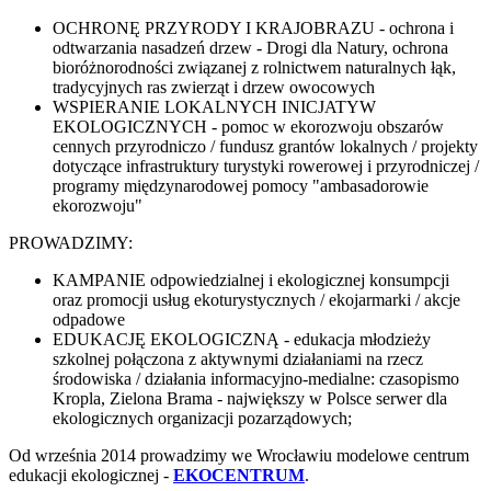
OCHRONĘ PRZYRODY I KRAJOBRAZU - ochrona i
odtwarzania nasadzeń drzew - Drogi dla Natury, ochrona
bioróżnorodności związanej z rolnictwem naturalnych łąk,
tradycyjnych ras zwierząt i drzew owocowych
WSPIERANIE LOKALNYCH INICJATYW
EKOLOGICZNYCH - pomoc w ekorozwoju obszarów
cennych przyrodniczo / fundusz grantów lokalnych / projekty
dotyczące infrastruktury turystyki rowerowej i przyrodniczej /
programy międzynarodowej pomocy "ambasadorowie
ekorozwoju"
PROWADZIMY:
KAMPANIE odpowiedzialnej i ekologicznej konsumpcji
oraz promocji usług ekoturystycznych / ekojarmarki / akcje
odpadowe
EDUKACJĘ EKOLOGICZNĄ - edukacja młodzieży
szkolnej połączona z aktywnymi działaniami na rzecz
środowiska / działania informacyjno-medialne: czasopismo
Kropla, Zielona Brama - największy w Polsce serwer dla
ekologicznych organizacji pozarządowych;
Od września 2014 prowadzimy we Wrocławiu modelowe centrum
edukacji ekologicznej -
EKOCENTRUM
.