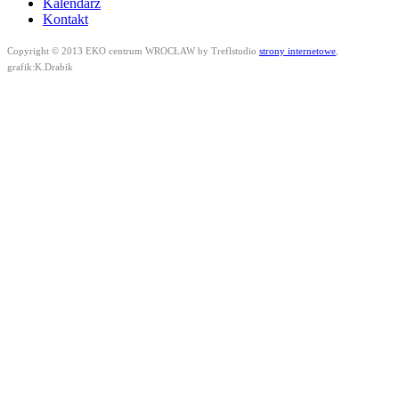
Kalendarz
Kontakt
Copyright © 2013 EKO centrum WROCŁAW by Treflstudio
strony internetowe
,
grafik:K.Drabik