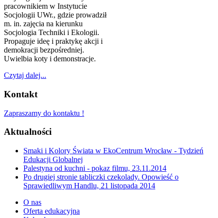
pracownikiem w Instytucie
Socjologii UWr., gdzie prowadził
m. in. zajęcia na kierunku
Socjologia Techniki i Ekologii.
Propaguje ideę i praktykę akcji i
demokracji bezpośredniej.
Uwielbia koty i demonstracje.
Czytaj dalej...
Kontakt
Zapraszamy do kontaktu !
Aktualności
Smaki i Kolory Świata w EkoCentrum Wrocław - Tydzień
Edukacji Globalnej
Palestyna od kuchni - pokaz filmu, 23.11.2014
Po drugiej stronie tabliczki czekolady. Opowieść o
Sprawiedliwym Handlu, 21 listopada 2014
O nas
Oferta edukacyjna