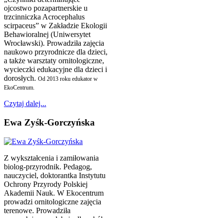
ojcostwo pozapartnerskie u
trzcinniczka Acrocephalus
scirpaceus” w Zakładzie Ekologii
Behawioralnej (Uniwersytet
Wrocławski). Prowadziła zajęcia
naukowo przyrodnicze dla dzieci,
a także warsztaty ornitologiczne,
wycieczki edukacyjne dla dzieci i
dorosłych.
Od 2013 roku edukator w
EkoCentrum.
Czytaj dalej...
Ewa Zyśk-Gorczyńska
Z wykształcenia i zamiłowania
biolog-przyrodnik. Pedagog,
nauczyciel, doktorantka Instytutu
Ochrony Przyrody Polskiej
Akademii Nauk. W Ekocentrum
prowadzi ornitologiczne zajęcia
terenowe. Prowadziła