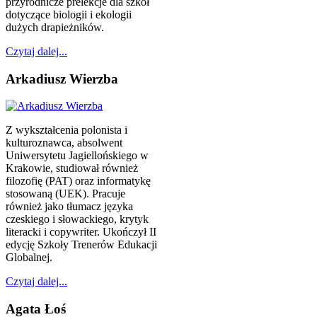
przyrodnicze prelekcje dla szkół
dotyczące biologii i ekologii
dużych drapieżników.
Czytaj dalej...
Arkadiusz Wierzba
Z wykształcenia polonista i
kulturoznawca, absolwent
Uniwersytetu Jagiellońskiego w
Krakowie, studiował również
filozofię (PAT) oraz informatykę
stosowaną (UEK). Pracuje
również jako tłumacz języka
czeskiego i słowackiego, krytyk
literacki i copywriter. Ukończył II
edycję Szkoły Trenerów Edukacji
Globalnej.
Czytaj dalej...
Agata Łoś