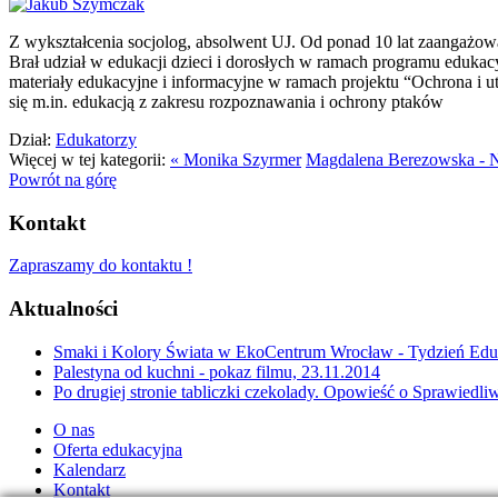
Z wykształcenia socjolog, absolwent UJ. Od ponad 10 lat zaangażo
Brał udział w edukacji dzieci i dorosłych w ramach programu eduka
materiały edukacyjne i informacyjne w ramach projektu “Ochrona i
się m.in. edukacją z zakresu rozpoznawania i ochrony ptaków
Dział:
Edukatorzy
Więcej w tej kategorii:
« Monika Szyrmer
Magdalena Berezowska - 
Powrót na górę
Kontakt
Zapraszamy do kontaktu !
Aktualności
Smaki i Kolory Świata w EkoCentrum Wrocław - Tydzień Eduk
Palestyna od kuchni - pokaz filmu, 23.11.2014
Po drugiej stronie tabliczki czekolady. Opowieść o Sprawiedl
O nas
Oferta edukacyjna
Kalendarz
Kontakt