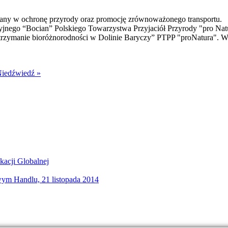
wany w ochronę przyrody oraz promocję zrównoważonego transportu.
cyjnego “Bocian” Polskiego Towarzystwa Przyjaciół Przyrody "pro Nat
 utrzymanie bioróżnorodności w Dolinie Baryczy” PTPP "proNatura". 
Niedźwiedź »
acji Globalnej
iwym Handlu, 21 listopada 2014