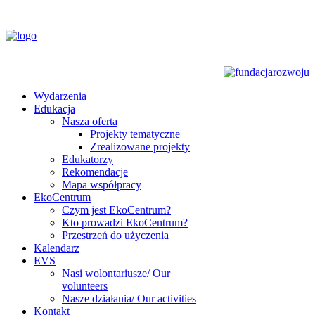
Wydarzenia
Edukacja
Nasza oferta
Projekty tematyczne
Zrealizowane projekty
Edukatorzy
Rekomendacje
Mapa współpracy
EkoCentrum
Czym jest EkoCentrum?
Kto prowadzi EkoCentrum?
Przestrzeń do użyczenia
Kalendarz
EVS
Nasi wolontariusze/ Our
volunteers
Nasze działania/ Our activities
Kontakt