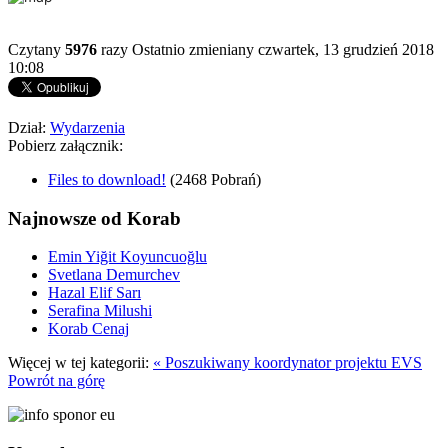
Czytany
5976
razy
Ostatnio zmieniany czwartek, 13 grudzień 2018
10:08
Dział:
Wydarzenia
Pobierz załącznik:
Files to download!
(2468 Pobrań)
Najnowsze od Korab
Emin Yiğit Koyuncuoğlu
Svetlana Demurchev
Hazal Elif Sarı
Serafina Milushi
Korab Cenaj
Więcej w tej kategorii:
« Poszukiwany koordynator projektu EVS
Powrót na górę