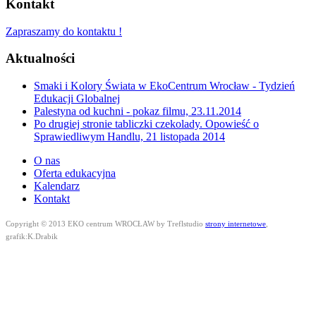
Kontakt
Zapraszamy do kontaktu !
Aktualności
Smaki i Kolory Świata w EkoCentrum Wrocław - Tydzień
Edukacji Globalnej
Palestyna od kuchni - pokaz filmu, 23.11.2014
Po drugiej stronie tabliczki czekolady. Opowieść o
Sprawiedliwym Handlu, 21 listopada 2014
O nas
Oferta edukacyjna
Kalendarz
Kontakt
Copyright © 2013 EKO centrum WROCŁAW by Treflstudio
strony internetowe
,
grafik:K.Drabik