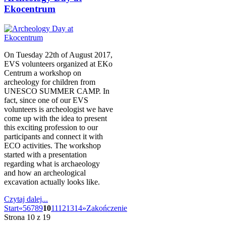
Ekocentrum
On Tuesday 22th of August 2017,
EVS volunteers organized at EKo
Centrum a workshop on
archeology for children from
UNESCO SUMMER CAMP. In
fact, since one of our EVS
volunteers is archeologist we have
come up with the idea to present
this exciting profession to our
participants and connect it with
ECO activities. The workshop
started with a presentation
regarding what is archaeology
and how an archeological
excavation actually looks like.
Czytaj dalej...
Start
«
5
6
7
8
9
10
11
12
13
14
»
Zakończenie
Strona 10 z 19