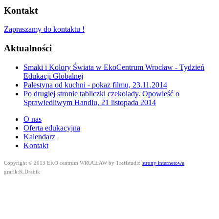
Kontakt
Zapraszamy do kontaktu !
Aktualności
Smaki i Kolory Świata w EkoCentrum Wrocław - Tydzień
Edukacji Globalnej
Palestyna od kuchni - pokaz filmu, 23.11.2014
Po drugiej stronie tabliczki czekolady. Opowieść o
Sprawiedliwym Handlu, 21 listopada 2014
O nas
Oferta edukacyjna
Kalendarz
Kontakt
Copyright © 2013 EKO centrum WROCŁAW by Treflstudio
strony internetowe
,
grafik:K.Drabik