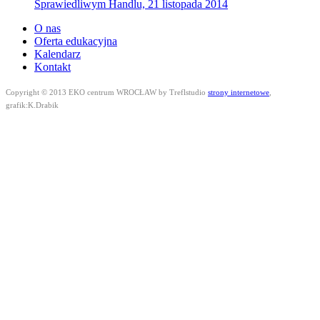
Sprawiedliwym Handlu, 21 listopada 2014
O nas
Oferta edukacyjna
Kalendarz
Kontakt
Copyright © 2013 EKO centrum WROCŁAW by Treflstudio
strony internetowe
,
grafik:K.Drabik