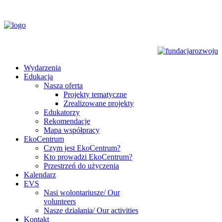
Wydarzenia
Edukacja
Nasza oferta
Projekty tematyczne
Zrealizowane projekty
Edukatorzy
Rekomendacje
Mapa współpracy
EkoCentrum
Czym jest EkoCentrum?
Kto prowadzi EkoCentrum?
Przestrzeń do użyczenia
Kalendarz
EVS
Nasi wolontariusze/ Our
volunteers
Nasze działania/ Our activities
Kontakt