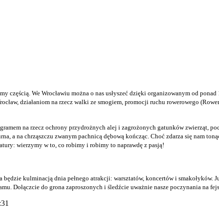
steśmy częścią. We Wrocławiu można o nas usłyszeć dzięki organizowanym od ponad 
cław, działaniom na rzecz walki ze smogiem, promocji ruchu rowerowego (Rowe
amem na rzecz ochrony przydrożnych alej i zagrożonych gatunków zwierząt, po
aturna, a na chrząszczu zwanym pachnicą dębową kończąc. Choć zdarza się nam toną
natury: wierzymy w to, co robimy i robimy to naprawdę z pasją!
będzie kulminacją dnia pełnego atrakcji: warsztatów, koncertów i smakołyków. J
amu. Dołączcie do grona zaproszonych i śledźcie uważnie nasze poczynania na fej
:31