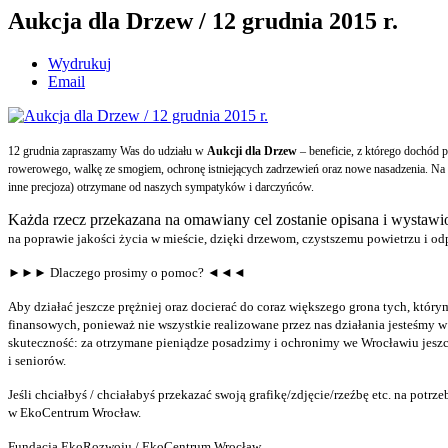
Aukcja dla Drzew / 12 grudnia 2015 r.
Wydrukuj
Email
12 grudnia zapraszamy Was do udziału w
Aukcji dla Drzew
– beneficie, z którego dochód 
rowerowego, walkę ze smogiem, ochronę istniejących zadrzewień oraz nowe nasadzenia.
Na 
inne precjoza) otrzymane od naszych sympatyków i darczyńców.
Każda rzecz przekazana na omawiany cel zostanie opisana i wystawi
na poprawie jakości życia w mieście, dzięki drzewom, czystszemu powietrzu i
►►► Dlaczego prosimy o pomoc? ◄◄◄
Aby działać jeszcze prężniej oraz docierać do coraz większego grona tych, któr
finansowych, ponieważ nie wszystkie realizowane przez nas działania jesteśmy w
skuteczność: za otrzymane pieniądze posadzimy i ochronimy we Wrocławiu jeszc
i seniorów.
Jeśli chciałbyś / chciałabyś przekazać swoją grafikę/zdjęcie/rzeźbę etc. na potrz
w EkoCentrum Wrocław.
Fundacja EkoRozwoju / EkoCentrum Wrocław