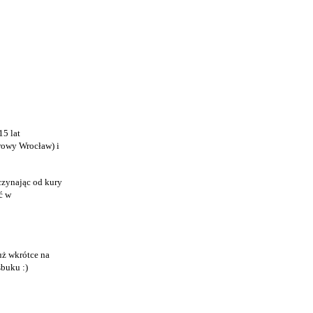
15 lat
rowy Wrocław) i
czynając od kury
ć w
uż wkrótce na
sbuku :)