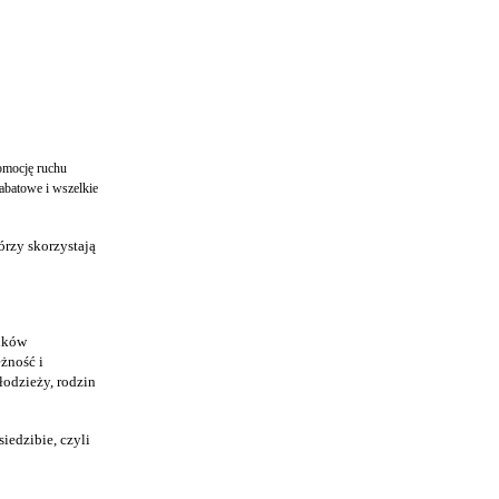
romocję ruchu
rabatowe i wszelkie
órzy skorzystają
odków
żność i
łodzieży, rodzin
iedzibie, czyli