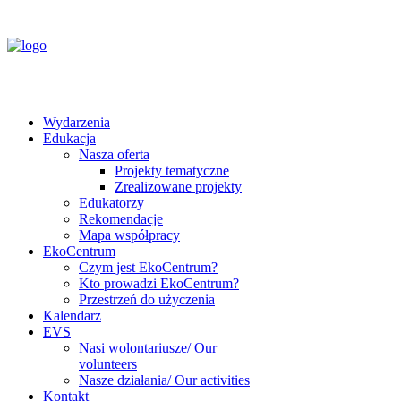
Wydarzenia
Edukacja
Nasza oferta
Projekty tematyczne
Zrealizowane projekty
Edukatorzy
Rekomendacje
Mapa współpracy
EkoCentrum
Czym jest EkoCentrum?
Kto prowadzi EkoCentrum?
Przestrzeń do użyczenia
Kalendarz
EVS
Nasi wolontariusze/ Our
volunteers
Nasze działania/ Our activities
Kontakt