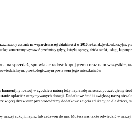
przeznaczony zostanie na
wsparcie naszej działalności w 2016 roku
: akcje ekoedukacyjne, p
aukcji zamierzamy wystawić przedmioty (płyty, książki, sprzęty, dzieła sztuki, usługi, kupony 
ona na sprzedaż, sprawiając radość kupującemu oraz nam wszystki
m, kt
 odpowiedzialnym, proekologicznym postawom jego mieszkańców!
ym harmonijny rozwój w zgodzie z naturą leży naprawdę na sercu, potrzebujemy śr
 stanie opłacić z otrzymywanych dotacji. Dodatkowe środki zwiększą naszą niezale
ze więcej drzew oraz przeprowadzimy dodatkowe zajęcia edukacyjne dla dzieci, m
eby naszej aukcji, napisz lub zadzwoń do nas. Możesz nas także odwiedzić w naszej s