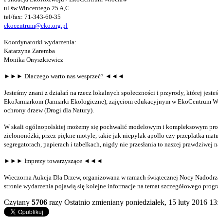
ul.św.Wincentego 25 A,C
tel/fax: 71-343-60-35
ekocentrum@eko.org.pl
Koordynatorki wydarzenia:
Katarzyna Zaremba
Monika Onyszkiewicz
►►► Dlaczego warto nas wesprzeć? ◄◄◄
Jesteśmy znani z działań na rzecz lokalnych społeczności i przyrody, której je
EkoJarmarkom (Jarmarki Ekologiczne), zajęciom edukacyjnym w EkoCentrum Wro
ochrony drzew (Drogi dla Natury).
W skali ogólnopolskiej możemy się pochwalić modelowym i kompleksowym progr
zielononóżki, przez piękne motyle, takie jak niepylak apollo czy przeplatka m
segregatorach, papierach i tabelkach, nigdy nie przesłania to naszej prawdziwej 
►►► Imprezy towarzyszące ◄◄◄
Wieczorna Aukcja Dla Drzew, organizowana w ramach świątecznej Nocy Nadodrza 
stronie wydarzenia pojawią się kolejne informacje na temat szczegółowego progr
Czytany
5706
razy
Ostatnio zmieniany poniedziałek, 15 luty 2016 13