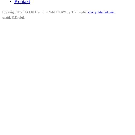
Kontakt
Copyright © 2013 EKO centrum WROCŁAW by Treflstudio
strony internetowe
,
grafik:K.Drabik