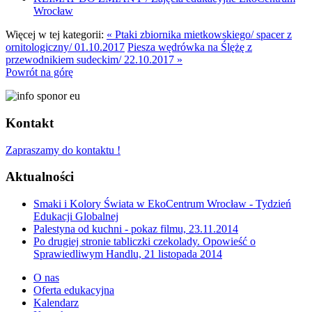
Wrocław
Więcej w tej kategorii:
« Ptaki zbiornika mietkowskiego/ spacer z
ornitologiczny/ 01.10.2017
Piesza wędrówka na Ślężę z
przewodnikiem sudeckim/ 22.10.2017 »
Powrót na górę
Kontakt
Zapraszamy do kontaktu !
Aktualności
Smaki i Kolory Świata w EkoCentrum Wrocław - Tydzień
Edukacji Globalnej
Palestyna od kuchni - pokaz filmu, 23.11.2014
Po drugiej stronie tabliczki czekolady. Opowieść o
Sprawiedliwym Handlu, 21 listopada 2014
O nas
Oferta edukacyjna
Kalendarz