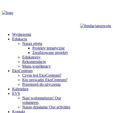
Wydarzenia
Edukacja
Nasza oferta
Projekty tematyczne
Zrealizowane projekty
Edukatorzy
Rekomendacje
Mapa współpracy
EkoCentrum
Czym jest EkoCentrum?
Kto prowadzi EkoCentrum?
Przestrzeń do użyczenia
Kalendarz
EVS
Nasi wolontariusze/ Our
volunteers
Nasze działania/ Our activities
Kontakt