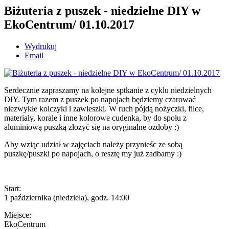
Biżuteria z puszek - niedzielne DIY w
EkoCentrum/ 01.10.2017
Wydrukuj
Email
Serdecznie zapraszamy na kolejne sptkanie z cyklu niedzielnych
DIY. Tym razem z puszek po napojach będziemy czarować
niezwykłe kolczyki i zawieszki. W ruch pójdą nożyczki, filce,
materiały, korale i inne kolorowe cudenka, by do społu z
aluminiową puszką złożyć się na oryginalne ozdoby :)
Aby wziąc udział w zajęciach należy przynieśc ze sobą
puszkę/puszki po napojach, o resztę my już zadbamy :)
Start:
1 października (niedziela), godz. 14:00
Miejsce:
EkoCentrum