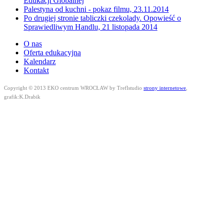
Edukacji Globalnej
Palestyna od kuchni - pokaz filmu, 23.11.2014
Po drugiej stronie tabliczki czekolady. Opowieść o
Sprawiedliwym Handlu, 21 listopada 2014
O nas
Oferta edukacyjna
Kalendarz
Kontakt
Copyright © 2013 EKO centrum WROCŁAW by Treflstudio
strony internetowe
,
grafik:K.Drabik