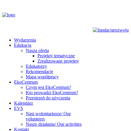
Wydarzenia
Edukacja
Nasza oferta
Projekty tematyczne
Zrealizowane projekty
Edukatorzy
Rekomendacje
Mapa współpracy
EkoCentrum
Czym jest EkoCentrum?
Kto prowadzi EkoCentrum?
Przestrzeń do użyczenia
Kalendarz
EVS
Nasi wolontariusze/ Our
volunteers
Nasze działania/ Our activities
Kontakt