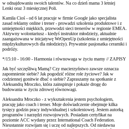
w odnajdowaniu swoich talentów. Na co dzień mama 3 letniej
Lenki oraz 3 miesięcznej Poli.
Kamila Cioś - od 6 lat pracuje w firmie Google jako specjalista
zasad reklamy online i trener - prowadzi szkolenia produktowe i z
umiejętności miękkich, przewodzi sieci trenerów w regionie EMEA.
Aktywny wolontariusz - kiedyś instruktor młodzieży, aktualnie
zaangażowana w inicjatywę WrOpenUp (szkolenia z umiejętności
międzykulturowych dla młodzieży). Prywatnie pasjonatka ceramiki i
podróży.
*/15:10 - 16:00 - Harmonia i równowaga w życiu mamy // ZAPISY
Jak być szczęśliwą Mamą? Czy macierzyństwo zawsze oznacza
zapomnienie siebie? Jak pogodzić różne role życiowe? Jak w
codziennej gonitwie dbać o siebie? Zapraszamy na spotkanie z
Aleksandrą Mroczko, która zainspiruje i pokaże drogę do
budowania w życiu zdrowej równowagi.
Aleksandra Mroczko - z wykształcenia jestem psychologiem,
pracuję jako coach i trener. Moje doświadczenie obejmuje kilka
tysięcy godzin pracy indywidualnej i szkoleniowej. Jestem autorką
programów i narzędzi rozwojowych. Posiadam certyfikat na
poziomie ACC wydany przez International Coach Federation.
Nieustannie rozwijam się i uczę od najlepszych. Od niedawna