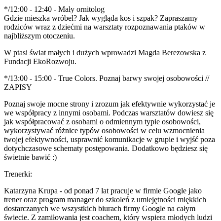
*/12:00 - 12:40 - Mały ornitolog
Gdzie mieszka wróbel? Jak wygląda kos i szpak? Zapraszamy
rodziców wraz z dziećmi na warsztaty rozpoznawania ptaków w
najbliższym otoczeniu.
W ptasi świat małych i dużych wprowadzi Magda Berezowska z
Fundacji EkoRozwoju.
*/13:00 - 15:00 - True Colors. Poznaj barwy swojej osobowości //
ZAPISY
Poznaj swoje mocne strony i zrozum jak efektywnie wykorzystać je
we współpracy z innymi osobami. Podczas warsztatów dowiesz się
jak współpracować z osobami o odmiennym typie osobowości,
wykorzystywać różnice typów osobowości w celu wzmocnienia
twojej efektywności, usprawnić komunikacje w grupie i wyjść poza
dotychczasowe schematy postępowania. Dodatkowo będziesz się
świetnie bawić :)
Trenerki:
Katarzyna Krupa - od ponad 7 lat pracuje w firmie Google jako
trener oraz program manager do szkoleń z umiejętności miękkich
dostarczanych we wszystkich biurach firmy Google na całym
świecie. Z zamiłowania jest coachem, który wspiera młodych ludzi