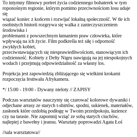
To intymny filmowy portret życia codziennego bohaterek w tym
roponośnym regionie, którym pomimo przeciwnościom losu udaje
się
wiązać koniec z końcem i rozwijać lokalną społeczność. W tle ich
osobistych historii rozgrywa się walka z zanieczyszczeniem
środowiska i
problemami z powszechnym łamaniem praw człowieka, które
wpływają na ich życie. Film podkreśla też siłę i odporność
zwykłych kobiet,
przeciwstawiających się niesprawiedliwościom, stanowiącym ich
codzienność. Kobiety z Delty Nigru nawigują na jej niespokojnych
wodach i przejmują odpowiedzialność za własny los.
Projekcja jest zapowiedzią zbliżającego się wielkimi krokami
rozpoczęcia festiwalu Afrykamera.
*/ 15:00 - 19:00 - Dywany nieloty // ZAPISY
Podczas warsztatów nauczymy się czarować kolorowe dywaniki i
odjechane arrasy ze starych t-shirtów, spodni, sukienek, materiałów,
zasłonek które ozdobią podłogę w Twoim przedpokoju, łazience
czy na tarasie. Nie zapomnij wziąć ze sobą starych ciuchów,
najlepiej z bawełny i jeansu. Warsztaty poprowadzi Agata Łoś
//sala warsztatowa//