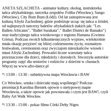
ANETA SZLACHETA - animator kultury, ekolog, instruktorka
tańca afrykańskiego, tancerka zespołów Foliba (Wrocław), Sango
(Wroclaw), City Bum Bum (Łódź). Od lat zainspirowana jest
kulturą Afryki Zachodniej, gdzie podróżuje ucząc się tańca u źródeł,
od najlepszych tancerzy baletów afrykańskich (takich jak: "Les
Ballets Africains", "Ballet Surakata"," Ballet District de Bamako")
oraz tradycyjnego tańca wioskowego z regionu Hamana (Gwinea
Górna). Podczas swoich kilkumiesięcznych wypraw, wielokrotnie
miała okazję przyjrzeć się bliżej codziennemu życiu, rozmaitym
festiwalom, ceremoniom oraz zwyczajom mieszkańców wiosek i
miast Afryki Zachodniej. Prowadzi liczne warsztaty tańca
przeznaczone dla dzieci, młodzieży i dorosłych. Stworzyła autorskie
programy zajęć dla seniorów i rodziców z dziećmi w chustach.
Więcej na www.afro-dance.pl
*/ 13:00 - 13:30 - subiektywna mapa Wrocławia i BAW
Co Wrocław, sztuka i dzieciaki mają wspólnego? Podczas
prezentacji Karolina Bieniek opowie o nietypowej mapie
Wrocławia, a także opowie jak powstawała i czym jest BAW!, czyli
Baby Art Walk Wrocław.
*/ 13:30 - 15:00 - pokaz filmu Córki Delty Nigru