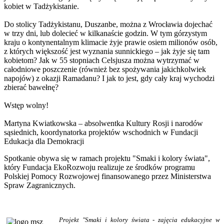
kobiet w Tadżykistanie.
Do stolicy Tadżykistanu, Duszanbe, można z Wrocławia dojechać
w trzy dni, lub dolecieć w kilkanaście godzin. W tym górzystym
kraju o kontynentalnym klimacie żyje prawie osiem milionów osób,
z których większość jest wyznania sunnickiego – jak żyje się tam
kobietom? Jak w 55 stopniach Celsjusza można wytrzymać w
całodniowe poszczenie (również bez spożywania jakichkolwiek
napojów) z okazji Ramadanu? I jak to jest, gdy cały kraj wychodzi
zbierać bawełnę?
Wstęp wolny!
Martyna Kwiatkowska – absolwentka Kultury Rosji i narodów
sąsiednich, koordynatorka projektów wschodnich w Fundacji
Edukacja dla Demokracji
Spotkanie obywa się w ramach projektu "Smaki i kolory świata",
który Fundacja EkoRozwoju realizuje ze środków programu
Polskiej Pomocy Rozwojowej finansowanego przez Ministerstwa
Spraw Zagranicznych.
Projekt "Smaki i kolory świata - zajęcia edukacyjne w