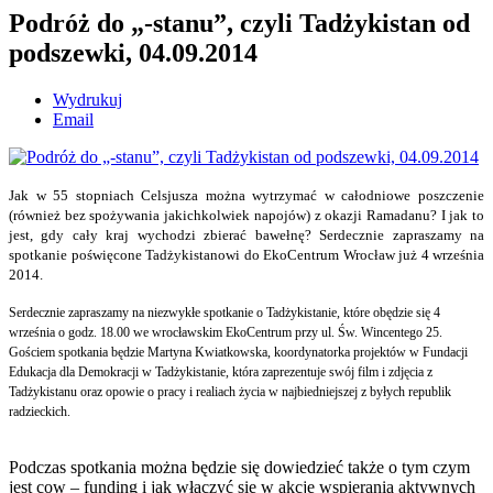
Podróż do „-stanu”, czyli Tadżykistan od
podszewki, 04.09.2014
Wydrukuj
Email
Jak w 55 stopniach Celsjusza można wytrzymać w całodniowe poszczenie
(również bez spożywania jakichkolwiek napojów) z okazji Ramadanu? I jak to
jest, gdy cały kraj wychodzi zbierać bawełnę? Serdecznie zapraszamy na
spotkanie poświęcone Tadżykistanowi do EkoCentrum Wrocław już 4 września
2014.
Serdecznie zapraszamy na niezwykłe spotkanie o Tadżykistanie, które obędzie się 4
września o godz. 18.00 we wrocławskim EkoCentrum przy ul. Św. Wincentego 25.
Gościem spotkania będzie Martyna Kwiatkowska, koordynatorka projektów w Fundacji
Edukacja dla Demokracji w Tadżykistanie, która zaprezentuje swój film i zdjęcia z
Tadżykistanu oraz opowie o pracy i realiach życia w najbiedniejszej z byłych republik
radzieckich.
Podczas spotkania można będzie się dowiedzieć także o tym czym
jest cow – funding i jak włączyć się w akcję wspierania aktywnych