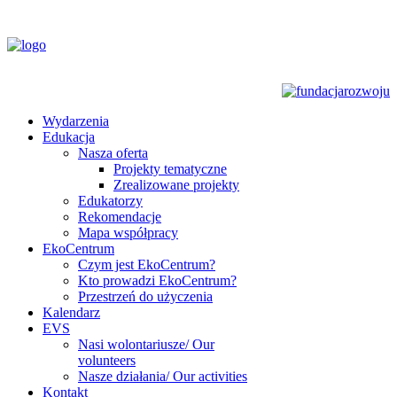
Wydarzenia
Edukacja
Nasza oferta
Projekty tematyczne
Zrealizowane projekty
Edukatorzy
Rekomendacje
Mapa współpracy
EkoCentrum
Czym jest EkoCentrum?
Kto prowadzi EkoCentrum?
Przestrzeń do użyczenia
Kalendarz
EVS
Nasi wolontariusze/ Our
volunteers
Nasze działania/ Our activities
Kontakt