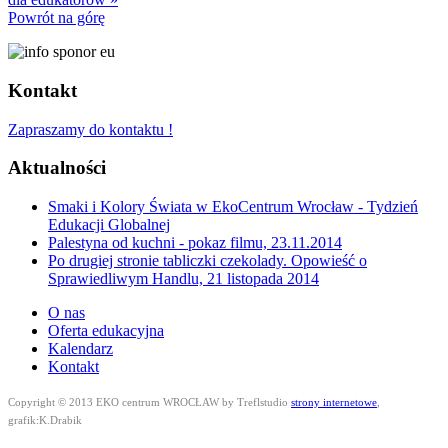
Powrót na górę
Kontakt
Zapraszamy do kontaktu !
Aktualności
Smaki i Kolory Świata w EkoCentrum Wrocław - Tydzień
Edukacji Globalnej
Palestyna od kuchni - pokaz filmu, 23.11.2014
Po drugiej stronie tabliczki czekolady. Opowieść o
Sprawiedliwym Handlu, 21 listopada 2014
O nas
Oferta edukacyjna
Kalendarz
Kontakt
Copyright © 2013 EKO centrum WROCŁAW by Treflstudio
strony internetowe
,
grafik:K.Drabik