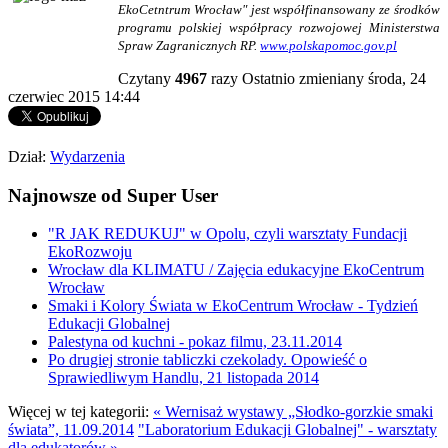
EkoCetntrum Wrocław" jest współfinansowany ze środków
programu polskiej współpracy rozwojowej Ministerstwa
Spraw Zagranicznych RP.
www.polskapomoc.gov.pl
Czytany
4967
razy
Ostatnio zmieniany środa, 24
czerwiec 2015 14:44
Dział:
Wydarzenia
Najnowsze od Super User
"R JAK REDUKUJ" w Opolu, czyli warsztaty Fundacji
EkoRozwoju
Wrocław dla KLIMATU / Zajęcia edukacyjne EkoCentrum
Wrocław
Smaki i Kolory Świata w EkoCentrum Wrocław - Tydzień
Edukacji Globalnej
Palestyna od kuchni - pokaz filmu, 23.11.2014
Po drugiej stronie tabliczki czekolady. Opowieść o
Sprawiedliwym Handlu, 21 listopada 2014
Więcej w tej kategorii:
« Wernisaż wystawy „Słodko-gorzkie smaki
świata”, 11.09.2014
"Laboratorium Edukacji Globalnej" - warsztaty
dla edukatorów »