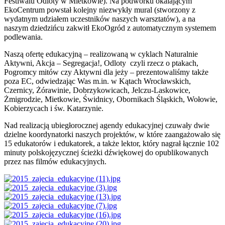
Festiwalu Odloty w Mietkowie). Na podwórku okalającym
EkoCentrum powstał kolejny niezwykły mural (stworzony z
wydatnym udziałem uczestników naszych warsztatów), a na
naszym dziedzińcu zakwitł EkoOgród z automatycznym systemem
podlewania.
Naszą ofertę edukacyjną – realizowaną w cyklach Naturalnie
Aktywni, Akcja – Segregacja!, Odloty czyli rzecz o ptakach,
Pogromcy mitów czy Aktywni dla jeży – prezentowaliśmy także
poza EC, odwiedzając Was m.in. w Kątach Wrocławskich,
Czernicy, Żórawinie, Dobrzykowicach, Jelczu-Laskowice,
Żmigrodzie, Mietkowie, Świdnicy, Obornikach Śląskich, Wołowie,
Kobierzycach i św. Katarzynie.
Nad realizacją ubiegłorocznej agendy edukacyjnej czuwały dwie
dzielne koordynatorki naszych projektów, w które zaangażowało się
15 edukatorów i edukatorek, a także lektor, który nagrał łącznie 102
minuty polskojęzycznej ścieżki dźwiękowej do opublikowanych
przez nas filmów edukacyjnych.