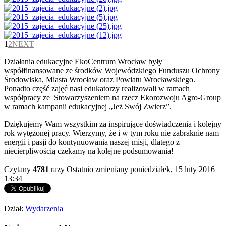
1
2
NEXT
Działania edukacyjne EkoCentrum Wrocław były
współfinansowane ze środków Wojewódzkiego Funduszu Ochrony
Środowiska, Miasta Wrocław oraz Powiatu Wrocławskiego.
Ponadto część zajęć nasi edukatorzy realizowali w ramach
współpracy ze Stowarzyszeniem na rzecz Ekorozwoju Agro-Group
w ramach kampanii edukacyjnej „Jeż Swój Zwierz”.
Dziękujemy Wam wszystkim za inspirujące doświadczenia i kolejny
rok wytężonej pracy. Wierzymy, że i w tym roku nie zabraknie nam
energii i pasji do kontynuowania naszej misji, dlatego z
niecierpliwością czekamy na kolejne podsumowania!
Czytany
4781
razy
Ostatnio zmieniany poniedziałek, 15 luty 2016
AdmirorGallery 4.5.0
, author/s
Vasiljevski
&
Kekeljevic
.
13:34
Dział:
Wydarzenia