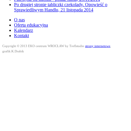
Po drugiej stronie tabliczki czekolady. Opowieść o
Sprawiedliwym Handlu, 21 listopada 2014
O nas
Oferta edukacyjna
Kalendarz
Kontakt
Copyright © 2013 EKO centrum WROCŁAW by Treflstudio
strony internetowe
,
grafik:K.Drabik