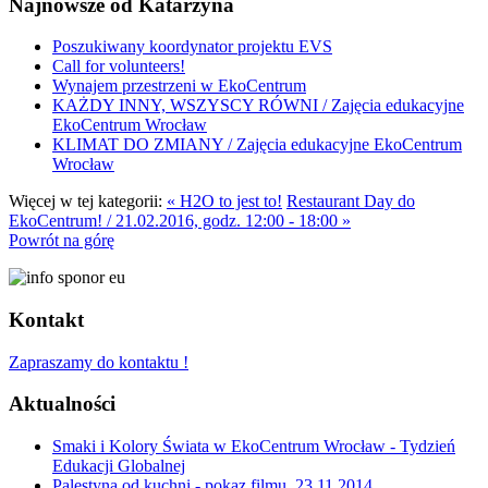
Najnowsze od Katarzyna
Poszukiwany koordynator projektu EVS
Call for volunteers!
Wynajem przestrzeni w EkoCentrum
KAŻDY INNY, WSZYSCY RÓWNI / Zajęcia edukacyjne
EkoCentrum Wrocław
KLIMAT DO ZMIANY / Zajęcia edukacyjne EkoCentrum
Wrocław
Więcej w tej kategorii:
« H2O to jest to!
Restaurant Day do
EkoCentrum! / 21.02.2016, godz. 12:00 - 18:00 »
Powrót na górę
Kontakt
Zapraszamy do kontaktu !
Aktualności
Smaki i Kolory Świata w EkoCentrum Wrocław - Tydzień
Edukacji Globalnej
Palestyna od kuchni - pokaz filmu, 23.11.2014