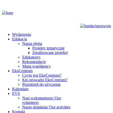
Wydarzenia
Edukacja
Nasza oferta
Projekty tematyczne
Zrealizowane projekty
Edukatorzy
Rekomendacje
Mapa współpracy
EkoCentrum
Czym jest EkoCentrum?
Kto prowadzi EkoCentrum?
Przestrzeń do użyczenia
Kalendarz
EVS
Nasi wolontariusze/ Our
volunteers
Nasze działania/ Our activities
Kontakt