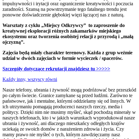
impulsywności i irytacji oraz ograniczenie kreatywności i poczucia
zaradności. Szansą na powstrzymanie tego fatalnego trendu jest
ponowne doświadczenie głębokiej więzi łączącej nas z naturą.
Warsztaty z cyklu „Miejscy Odkrywcy” to zaproszenie do
kreatywnej eksploracji różnych zakamarków miejskiego
ekosystemu oraz tworzenia osobistej relacji z przyrodą i „małą
ojczyzną”.
Zajęcia będą miały charakter terenowy. Każda z grup weźmie
udział w dwóch zajęciach w formie wycieczek / spacerów.
Szczegóły dotyczące rekrutacji znajdziesz tu >>>>>
Kaźdy inny, wszyscy równi
Nasze telefony, ubrania i żywność mogą podróżować bez przeszkód
po całym świecie. Granice zamykane są przed ludźmi. Zarówno te
państwowe, jak i mentalne, którymi oddzielamy się od Innych. W
ich utrzymaniu pomagają producenci naszych rzeczy, media i
politycy. Dzięki nim nie musimy myśleć, skąd pochodzą minerały w
naszych telefonach, kto i w jakich warunkach wyprodukował nasze
ubrania i żywność, ani dlaczego mieszkańcy odległych krajów
uciekają ze swoich domów z narażeniem zdrowia i życia. Czy
mamy prawo nie myśleć o tych, którym zawdzięczamy nasz