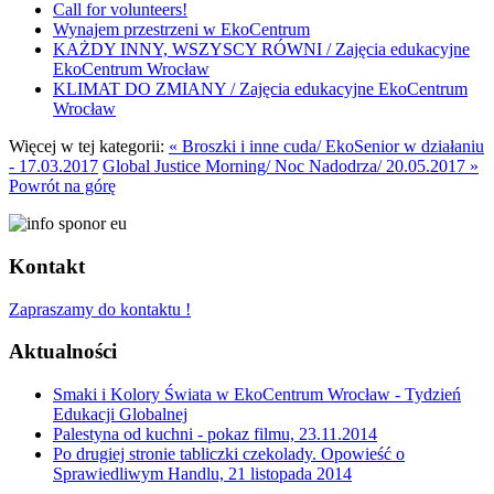
Call for volunteers!
Wynajem przestrzeni w EkoCentrum
KAŻDY INNY, WSZYSCY RÓWNI / Zajęcia edukacyjne
EkoCentrum Wrocław
KLIMAT DO ZMIANY / Zajęcia edukacyjne EkoCentrum
Wrocław
Więcej w tej kategorii:
« Broszki i inne cuda/ EkoSenior w działaniu
- 17.03.2017
Global Justice Morning/ Noc Nadodrza/ 20.05.2017 »
Powrót na górę
Kontakt
Zapraszamy do kontaktu !
Aktualności
Smaki i Kolory Świata w EkoCentrum Wrocław - Tydzień
Edukacji Globalnej
Palestyna od kuchni - pokaz filmu, 23.11.2014
Po drugiej stronie tabliczki czekolady. Opowieść o
Sprawiedliwym Handlu, 21 listopada 2014