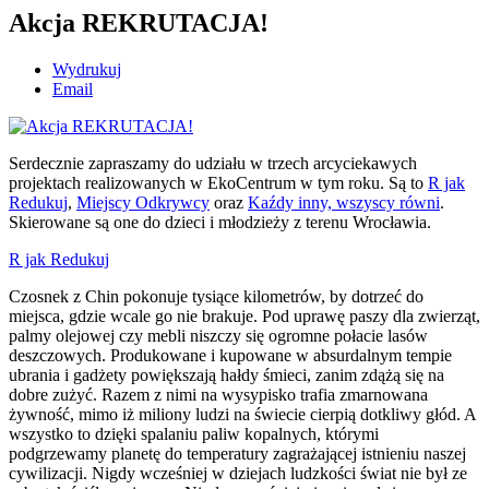
Akcja REKRUTACJA!
Wydrukuj
Email
Serdecznie zapraszamy do udziału w trzech arcyciekawych
projektach realizowanych w EkoCentrum w tym roku. Są to
R jak
Redukuj
,
Miejscy Odkrywcy
oraz
Kaźdy inny, wszyscy równi
.
Skierowane są one do dzieci i młodzieży z terenu Wrocławia.
R jak Redukuj
Czosnek z Chin pokonuje tysiące kilometrów, by dotrzeć do
miejsca, gdzie wcale go nie brakuje. Pod uprawę paszy dla zwierząt,
palmy olejowej czy mebli niszczy się ogromne połacie lasów
deszczowych. Produkowane i kupowane w absurdalnym tempie
ubrania i gadżety powiększają hałdy śmieci, zanim zdążą się na
dobre zużyć. Razem z nimi na wysypisko trafia zmarnowana
żywność, mimo iż miliony ludzi na świecie cierpią dotkliwy głód. A
wszystko to dzięki spalaniu paliw kopalnych, którymi
podgrzewamy planetę do temperatury zagrażającej istnieniu naszej
cywilizacji. Nigdy wcześniej w dziejach ludzkości świat nie był ze