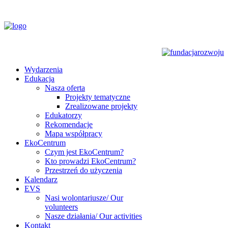
Wydarzenia
Edukacja
Nasza oferta
Projekty tematyczne
Zrealizowane projekty
Edukatorzy
Rekomendacje
Mapa współpracy
EkoCentrum
Czym jest EkoCentrum?
Kto prowadzi EkoCentrum?
Przestrzeń do użyczenia
Kalendarz
EVS
Nasi wolontariusze/ Our
volunteers
Nasze działania/ Our activities
Kontakt