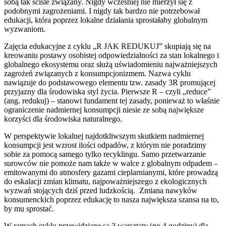
sobą tak ściśle związany. Nigdy wcześniej nie mierzył się z
podobnymi zagrożeniami. I nigdy tak bardzo nie potrzebował
edukacji, która poprzez lokalne działania sprostałaby globalnym
wyzwaniom.
Zajęcia edukacyjne z cyklu „R JAK REDUKUJ” skupiają się na
kreowaniu postawy osobistej odpowiedzialności za stan lokalnego i
globalnego ekosystemu oraz służą uświadomieniu najważniejszych
zagrożeń związanych z konsumpcjonizmem. Nazwa cyklu
nawiązuje do podstawowego elementu tzw. zasady 3R promującej
przyjazny dla środowiska styl życia. Pierwsze R – czyli „reduce”
(ang. redukuj) – stanowi fundament tej zasady, ponieważ to właśnie
ograniczenie nadmiernej konsumpcji niesie ze sobą największe
korzyści dla środowiska naturalnego.
W perspektywie lokalnej najdotkliwszym skutkiem nadmiernej
konsumpcji jest wzrost ilości odpadów, z którym nie poradzimy
sobie za pomocą samego tylko recyklingu. Samo przetwarzanie
surowców nie pomoże nam także w walce z globalnym odpadem –
emitowanymi do atmosfery gazami cieplarnianymi, które prowadzą
do eskalacji zmian klimatu, najpoważniejszego z ekologicznych
wyzwań stojących dziś przed ludzkością. Zmiana nawyków
konsumenckich poprzez edukację to nasza największa szansa na to,
by mu sprostać.
W ramach cyklu przewidziane są 3 warsztaty (po 4 godziny) dla