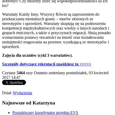
dobrobyt? Czy możemy zrzec się współodpowiedzialności za ich
los?
Warsztaty Każdy Inny, Wszyscy Równi są zaproszeniem do
przekraczania mentalnych granic – murów złożonych ze
stereotypów i uprzedzeń. Warsztaty skupiają się na podnoszeniu
kompetencji międzykulturowych oraz wiedzy o innych narodach i
grupach etnicznych, a także o przyczynach migracji. Służą ponadto
wzmacnianiu postawy otwartości na inność oraz kształtowaniu
umiejętności reagowania na przemoc wynikającą ze stereotypów i
uprzedzeń.
Zajęcia dla uczniów (cykl 3 warsztatów).
Szczegóły dotyczące rekrutacji znajdziesz tu >>>>>
Czytany
5464
razy
Ostatnio zmieniany poniedziałek, 03 kwiecień
2017 14:47
Dział:
Wydarzenia
Najnowsze od Katarzyna
Poszukiwany koordynator projektu EVS