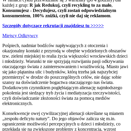
każdej z grup:
R jak Redukuj, czyli recykling to za mało
,
Konsumujesz - Decydujesz, czyli zostań odpowiedzialnym
konsumentem
,
100% zniżki, czyli nie daj się reklamom
.
Szczegóły dotyczące rekrutacji znajdziesz tu >>>>>
Miejscy Odkrywcy
Pośpiech, nadmiar bodźców napływających z otoczenia i
okazjonalny kontakt z przyrodą w obrębie wydzielonych obszarów
tzw. zieleni miejskiej to realia życia większości wrocławskich dzieci
i młodzieży. Warunki te nie sprzyjają rozwijaniu pasji odkrywania
otaczającego świata z zainteresowaniem i wrażliwością. Miasto jawi
się jako plątanina ulic i budynków, którą trzeba jak najszybciej
przemierzyć w drodze do poszczególnych celów, nie dając sobie
szansy na doświadczenie bogactwa otaczającego nas świata.
Dodatkowym czynnikiem pogłębiającym alienację najmłodszego
pokolenia jest siedzący tryb życia i mediatyzacja rzeczywistości,
czyli doświadczanie złożoności świata za pomocą mediów
elektronicznych.
Konsekwencje owej cywilizacyjnej alienacji określane są mianem
„zespołu deficytu natury”. Do jego objawów zalicza się m.in.
ograniczenie możliwości percepcyjnych u dzieci i młodzieży, co
przekłada się na zwiększone problemy z koncentracją, wzrost