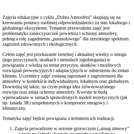
Zajęcia edukacyjne z cyklu „Dobra Atmosfera” skupiają się na
kreowaniu postawy osobistej odpowiedzialności za stan lokalnego i
globalnego ekosystemu. Tematem przewodnim zajęć jest
problematyka zanieczyszczeń powietrza i ochrony atmosfery,
pełniąca rolę zagadnienia „parasolowego” dla szerokiego spektrum
zagrożeń zdrowotnych i ekologicznych.
Celem zajęć jest przekazanie rzetelnej i aktualnej wiedzy o smogu
(jego przyczynach, skutkach i metodach zapobiegania) w
powiązaniu z wiedzą na temat przyczyn, skutków i możliwych
rozwiązań prewencyjnych i adaptacyjnych w odniesieniu do zmian
klimatu. Uczestnicy zajęć zostaną zapoznani z zagrożeniami dla
atmosfery w kontekście indywidualnym, lokalnym oraz globalnym.
Dowiedzą się także, na czym polega idea zrównoważonego
rozwoju oraz misja ochrony atmosfery. Kwestie te będą
wprowadzane w ramach sprawdzonych modeli teoretycznych (jak
np. zasada 3R) uzupełnionych o komponent smogowy i
klimatyczny.
Tematyka zajęć będzie powiązana z terminem ich realizacji.
Zajęcia prowadzone w sezonie grzewczym („smog zimowy”
– zajęcia nr 1) będą skupiały się przede wszystkim na