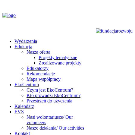
Wydarzenia
Edukacja
Nasza oferta
Projekty tematyczne
Zrealizowane projekty
Edukatorzy
Rekomendacje
Mapa współpracy
EkoCentrum
Czym jest EkoCentrum?
Kto prowadzi EkoCentrum?
Przestrzeń do użyczenia
Kalendarz
EVS
Nasi wolontariusze/ Our
volunteers
Nasze działania/ Our activities
Kontakt