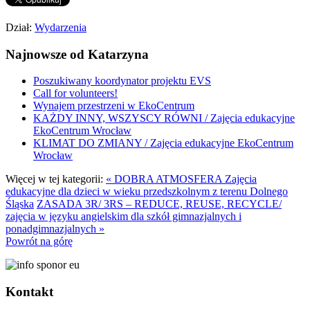
Dział:
Wydarzenia
Najnowsze od Katarzyna
Poszukiwany koordynator projektu EVS
Call for volunteers!
Wynajem przestrzeni w EkoCentrum
KAŻDY INNY, WSZYSCY RÓWNI / Zajęcia edukacyjne
EkoCentrum Wrocław
KLIMAT DO ZMIANY / Zajęcia edukacyjne EkoCentrum
Wrocław
Więcej w tej kategorii:
« DOBRA ATMOSFERA Zajęcia
edukacyjne dla dzieci w wieku przedszkolnym z terenu Dolnego
Śląska
ZASADA 3R/ 3RS – REDUCE, REUSE, RECYCLE/
zajęcia w języku angielskim dla szkół gimnazjalnych i
ponadgimnazjalnych »
Powrót na górę
Kontakt