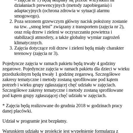
działaniach prewencyjnych (metody zapobiegania) i
adaptacyjnych (ochrona zdrowia w sytuacji alarmu
smogowego).
Poza sezonem grzewczym główny nacisk położony zostanie
na tzw. „smog letni” związany z transportem (zajęcia nr 2),
oraz rolą drzew i zieleni w oczyszczaniu powietrza i
stabilizacji atmosfery, a także globalny wymiar zagrożeń
klimatycznych.
Zajęcia dotyczące roli drzew i zieleni będą miały charakter
terenowy (zajęcia nr 3).
Pojedyncze zajęcia w ramach pakietu będą trwały 4 godziny
zegarowe. Pojedyncze zajęcia w ramach pakietu dla dzieci w wieku
przedszkolnym będą trwały 1 godzinę zegarową. Szczegółowe
zakresy tematyczne i metody zostaną sprofilowane pod kątem
potrzeb i wieku grupy zgłaszającej chęć udziału w zajęciach.
Szczegółowe zakresy tematyczne i metody zostaną sprofilowane
pod kątem grupy zgłaszającej chęć udziału w zajęciach.
* Zajęcia będą realizowane do grudnia 2018 w godzinach pracy
danej placówki.
Udział w programie jest bezpłatny.
Warunkiem udziału w projekcie jest wypełnienie formularza z