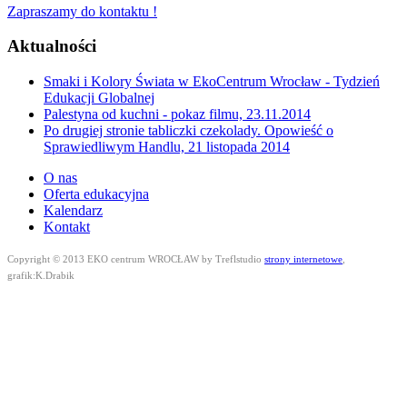
Zapraszamy do kontaktu !
Aktualności
Smaki i Kolory Świata w EkoCentrum Wrocław - Tydzień
Edukacji Globalnej
Palestyna od kuchni - pokaz filmu, 23.11.2014
Po drugiej stronie tabliczki czekolady. Opowieść o
Sprawiedliwym Handlu, 21 listopada 2014
O nas
Oferta edukacyjna
Kalendarz
Kontakt
Copyright © 2013 EKO centrum WROCŁAW by Treflstudio
strony internetowe
,
grafik:K.Drabik