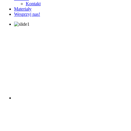
Kontakt
Materiały
Wesprzyj nas!
nansowany
dzki
z
y
ska
rki
iu