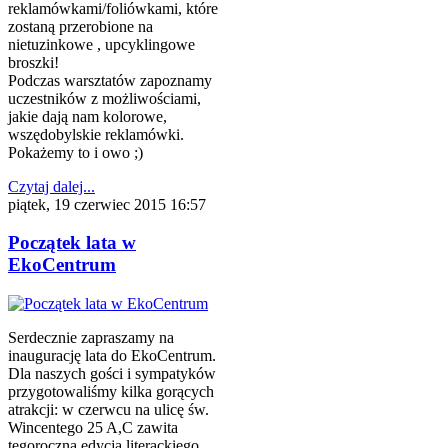
reklamówkami/foliówkami, które
zostaną przerobione na
nietuzinkowe , upcyklingowe
broszki!
Podczas warsztatów zapoznamy
uczestników z możliwościami,
jakie dają nam kolorowe,
wszędobylskie reklamówki.
Pokażemy to i owo ;)
Czytaj dalej...
piątek, 19 czerwiec 2015 16:57
Początek lata w
EkoCentrum
Serdecznie zapraszamy na
inaugurację lata do EkoCentrum.
Dla naszych gości i sympatyków
przygotowaliśmy kilka gorących
atrakcji: w czerwcu na ulicę św.
Wincentego 25 A,C zawita
tegoroczna edycja literackiego