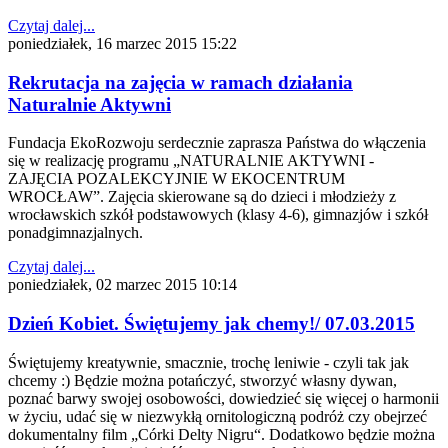
Czytaj dalej...
poniedziałek, 16 marzec 2015 15:22
Rekrutacja na zajęcia w ramach działania
Naturalnie Aktywni
Fundacja EkoRozwoju serdecznie zaprasza Państwa do włączenia
się w realizację programu „NATURALNIE AKTYWNI -
ZAJĘCIA POZALEKCYJNIE W EKOCENTRUM
WROCŁAW”. Zajęcia skierowane są do dzieci i młodzieży z
wrocławskich szkół podstawowych (klasy 4-6), gimnazjów i szkół
ponadgimnazjalnych.
Czytaj dalej...
poniedziałek, 02 marzec 2015 10:14
Dzień Kobiet. Świętujemy jak chemy!/ 07.03.2015
Świętujemy kreatywnie, smacznie, trochę leniwie - czyli tak jak
chcemy :) Będzie można potańczyć, stworzyć własny dywan,
poznać barwy swojej osobowości, dowiedzieć się więcej o harmonii
w życiu, udać się w niezwykłą ornitologiczną podróż czy obejrzeć
dokumentalny film „Córki Delty Nigru“. Dodatkowo będzie można