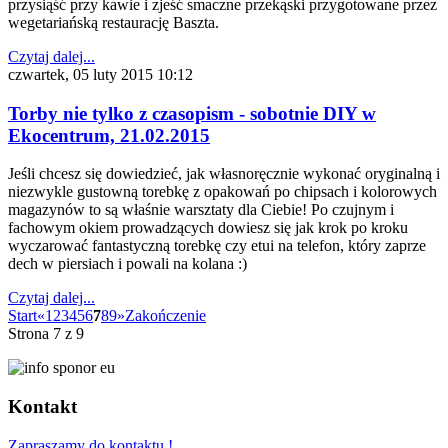
przysiąść przy kawie i zjeść smaczne przekąski przygotowane przez
wegetariańską restaurację Baszta.
Czytaj dalej...
czwartek, 05 luty 2015 10:12
Torby nie tylko z czasopism - sobotnie DIY w
Ekocentrum, 21.02.2015
Jeśli chcesz się dowiedzieć, jak własnoręcznie wykonać oryginalną i
niezwykle gustowną torebkę z opakowań po chipsach i kolorowych
magazynów to są właśnie warsztaty dla Ciebie! Po czujnym i
fachowym okiem prowadzących dowiesz się jak krok po kroku
wyczarować fantastyczną torebkę czy etui na telefon, który zaprze
dech w piersiach i powali na kolana :)
Czytaj dalej...
Start
«
1
2
3
4
5
6
7
8
9
»
Zakończenie
Strona 7 z 9
Kontakt
Zapraszamy do kontaktu !