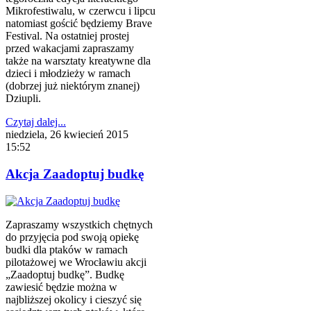
Mikrofestiwalu, w czerwcu i lipcu
natomiast gościć będziemy Brave
Festival. Na ostatniej prostej
przed wakacjami zapraszamy
także na warsztaty kreatywne dla
dzieci i młodzieży w ramach
(dobrzej już niektórym znanej)
Dziupli.
Czytaj dalej...
niedziela, 26 kwiecień 2015
15:52
Akcja Zaadoptuj budkę
Zapraszamy wszystkich chętnych
do przyjęcia pod swoją opiekę
budki dla ptaków w ramach
pilotażowej we Wrocławiu akcji
„Zaadoptuj budkę”. Budkę
zawiesić będzie można w
najbliższej okolicy i cieszyć się