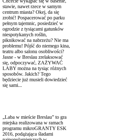
Chcecie wykąpać się w basenie,
stawie, nawet rzece w samym
centrum miasta? Okej, da się
zrobić! Pospacerować po parku
pełnym tajemnic, posiedzieć w
ogrodzie z tysiącami gatunków
niespotykanych roślin,
piknikować na nabrzeżu? Nie ma
problemu! Pójść do niemego kina,
teatru albo salonu osobliwości?
Jasne - w Breslau zrelaksować
się, odpoczywać, ZAŻYWAĆ
LABY można na tysiąc różnych
sposobów. Jakich? Tego
będziecie już musieli dowiedzieć
się sami...
„Laba w mieście Breslau” to gra
miejska realizowana w ramach
programu mikroGRANTY ESK
2016, podążająca śladami
najpopularniejszych w